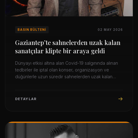
BASIN BÜLTENI
02 MAY 2026
Gaziantep’te sahnelerden uzak kalan
sanatçılar klipte bir araya geldi
Dünyayı etkisi altına alan Covid-19 salgınında alınan
tedbirler ile iptal olan konser, organizasyon ve
düğünlerle uzun süredir sahnelerden uzak kalan
sanatçıları bir araya getiren Gaziantepli ünlü sanatçı
Hasan Çoban, sahnelere dönmeyi heyecanla
beklediklerini kaydetti.
DETAYLAR