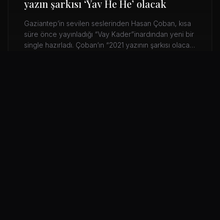
yazın şarkısı ‘Yav He He’ olacak
Gaziantep’in sevilen seslerinden Hasan Çoban, kısa
süre önce yayınladığı “Vay Kader”inardından yeni bir
single hazırladı. Çoban’ın “2021 yazının şarkısı olacak”
dediği “Yav HeHe”, çok yakında dijital müzik
platformlarında yayınlanacak. Konserlerine devam
eden Çoban, yakın zamanda İzmir Çeşme’de sahne
DETAYLAR
alacağını da sözlerine ekledi.
KATEGORILER
Tüm Haberler
20
Basın Bülteni
20
Duyurular
0
Konser Haberleri