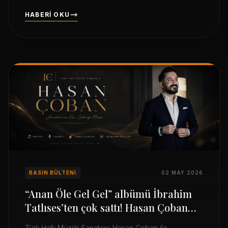
yerel sanatçılar belli oldu.
HABERI OKU
Haber Listesi
BASIN BÜLTENI
02 MAY 2026
“Anan Öle Gel Gel” albümü İbrahim
Tatlıses’ten çok sattı! Hasan Çoban
röportaj 2021
Türk Halk Müziği Sanatçısı Hasan Çoban ile