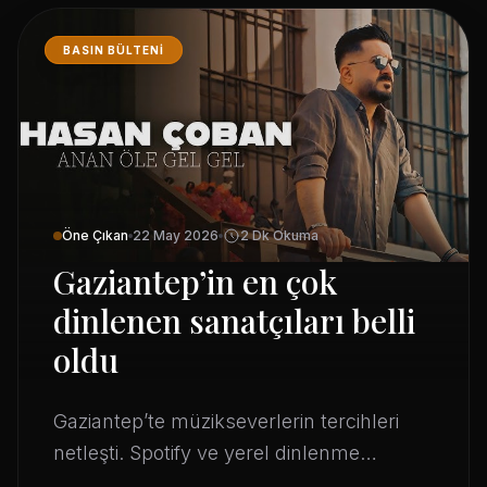
BASIN BÜLTENI
Öne Çıkan
22 May 2026
2 Dk Okuma
Gaziantep’in en çok
dinlenen sanatçıları belli
oldu
Gaziantep’te müzikseverlerin tercihleri
netleşti. Spotify ve yerel dinlenme
verilerine göre kentte en çok dinlenen