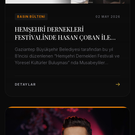
BASIN BÜLTENI
02 MAY 2026
HEMŞEHRİ DERNEKLERİ
FESTİVALİNDE HASAN ÇOBAN İLE
MUSABEYLİ COŞKUSU
Gaziantep Büyükşehir Belediyesi tarafından bu yıl
8’incisi düzenlenen “Hemşehri Dernekleri Festivali ve
Yöresel Kültürler Buluşması” nda Musabeyliler
Derneği ve Oğuzboyları Federasyonu etkinlikleri
yoğun ilgi odağı oldu.
DETAYLAR