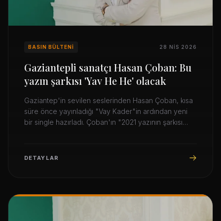
BASIN BÜLTENI
28 NIS 2026
Gaziantepli sanatçı Hasan Çoban: Bu
yazın şarkısı 'Yav He He' olacak
Gaziantep'in sevilen seslerinden Hasan Çoban, kısa
süre önce yayınladığı "Vay Kader"in ardından yeni
bir single hazırladı. Çoban'ın "2021 yazının şarkısı
olacak" dediği "Yav He He", çok yakında dijital müzik
platformlarında yayınlanacak.
DETAYLAR