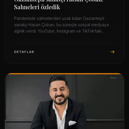
Sahneleri özledik
Pandemide sahnelerden uzak kalan Gaziantepli
sanatçı Hasan Çoban, bu süreçte sosyal medyaya
ağırlık verdi. YouTube, Instagram ve TikTok’taki
paylaşımlarıyla milyonlara ulaşan sanatçı, yasakların
biteceği günü iple çektiğini söyledi: “Sahneleri çok
özledik. Dinleyicilerimizle yeniden göz göze
DETAYLAR
olacağımız günleri heyecanla bekliyoruz.”