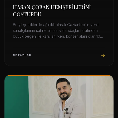
HASAN ÇOBAN HEMŞERİLERİNİ
COŞTURDU
Bu yıl şenliklerde ağırlıklı olarak Gaziantep'in yerel
sanatçılarının sahne alması vatandaşlar tarafından
büyük beğeni ile karşılanırken, konser alanı olan 100.
Yıl Kültür Parkı Amfi Tiyatrosu vatandaşların akınına
uğruyor.
DETAYLAR