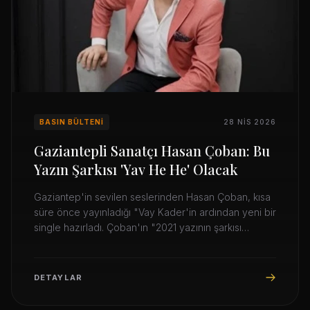
BASIN BÜLTENI
28 NIS 2026
Gaziantepli Sanatçı Hasan Çoban: Bu
Yazın Şarkısı 'Yav He He' Olacak
Gaziantep'in sevilen seslerinden Hasan Çoban, kısa
süre önce yayınladığı "Vay Kader'in ardından yeni bir
single hazırladı. Çoban'ın "2021 yazının şarkısı
olacak" dediği "Yav He He", çok yakında dijital müzik
platformlarında yayınlanacak.
DETAYLAR