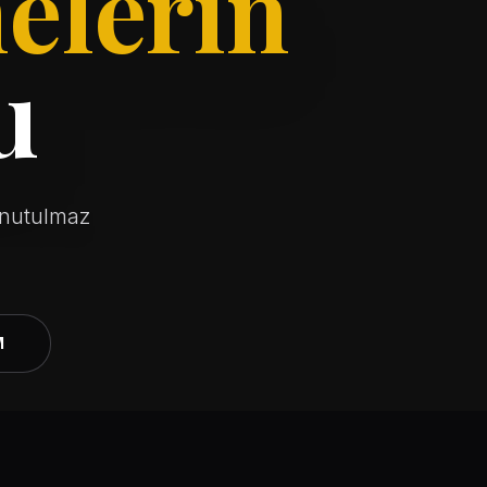
elerin
u
unutulmaz
M