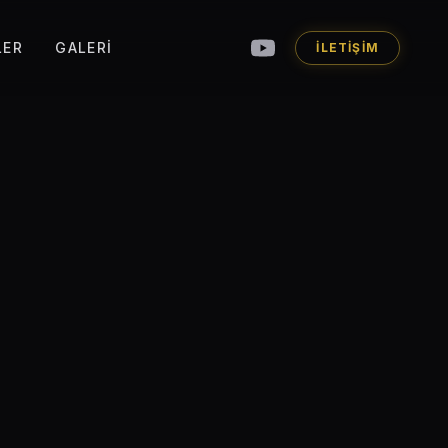
LER
GALERI
İLETIŞIM