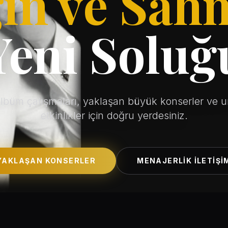
in ve Sahn
Yeni Soluğ
albüm çalışmaları, yaklaşan büyük konserler ve 
etkinlikler için doğru yerdesiniz.
YAKLAŞAN KONSERLER
MENAJERLIK İLETIŞI