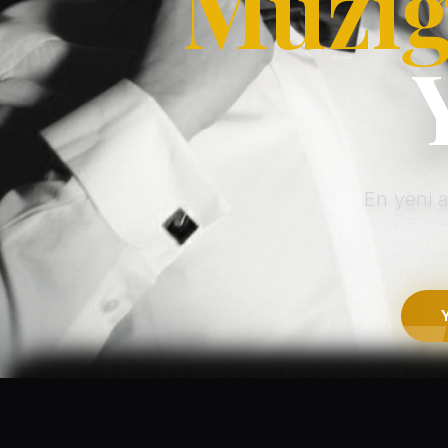
Müziğ
En yeni 